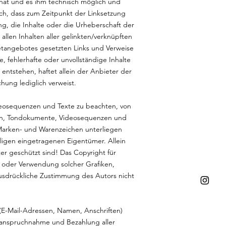
s hat und es ihm technisch möglich und
ich, dass zum Zeitpunkt der Linksetzung
ng, die Inhalte oder die Urheberschaft der
 allen Inhalten aller gelinkten/verknüpften
rnetangebotes gesetzten Links und Verweise
e, fehlerhafte oder unvollständige Inhalte
ntstehen, haftet allein der Anbieter der
chung lediglich verweist.
ideosequenzen und Texte zu beachten, von
iken, Tondokumente, Videosequenzen und
 Marken- und Warenzeichen unterliegen
ligen eingetragenen Eigentümer. Allein
er geschützt sind! Das Copyright für
ung oder Verwendung solcher Grafiken,
usdrückliche Zustimmung des Autors nicht
 (E-Mail-Adressen, Namen, Anschriften)
e Inanspruchnahme und Bezahlung aller