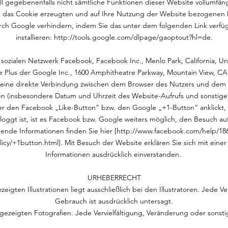
Fall gegebenenfalls nicht sämtliche Funktionen dieser Website vollumfä
h das Cookie erzeugten und auf Ihre Nutzung der Website bezogenen Da
urch Google verhindern, indem Sie das unter dem folgenden Link verfü
installieren:
http://tools.google.com/dlpage/gaoptout?hl=de.
sozialen Netzwerk Facebook, Facebook Inc., Menlo Park, California, Uni
 Plus der Google Inc., 1600 Amphitheatre Parkway, Mountain View, CA 9
ht eine direkte Verbindung zwischen dem Browser des Nutzers und de
nen (insbesondere Datum und Uhrzeit des Website-Aufrufs und sonstig
er den Facebook „Like-Button“ bzw. den Google „+1-Button“ anklickt,
ggt ist, ist es Facebook bzw. Google weiters möglich, den Besuch auf
nde Informationen finden Sie hier [
http://www.facebook.com/help/18
icy/+1button.html].
Mit Besuch der Website erklären Sie sich mit eine
Informationen ausdrücklich einverstanden.
URHEBERRECHT
eigten Illustrationen liegt ausschließlich bei den Illustratoren. Jede V
Gebrauch ist ausdrücklich untersagt.
gezeigten Fotografien. Jede Vervielfältigung, Veränderung oder sonsti