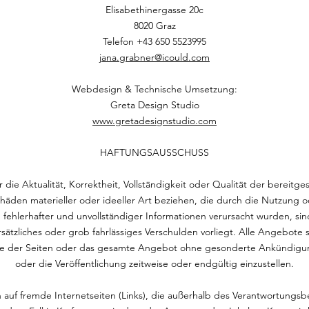
Elisabethinergasse 20c
8020 Graz
Telefon +43 650 5523995
jana.grabner@icould.com
Webdesign & Technische Umsetzung:
Greta Design Studio
www.gretadesignstudio.com
HAFTUNGSAUSSCHUSS
die Aktualität, Korrektheit, Vollständigkeit oder Qualität der bereitg
chäden materieller oder ideeller Art beziehen, die durch die Nutzung
fehlerhafter und unvollständiger Informationen verursacht wurden, sin
rsätzliches oder grob fahrlässiges Verschulden vorliegt. Alle Angebote 
Teile der Seiten oder das gesamte Angebot ohne gesonderte Ankündigu
oder die Veröffentlichung zeitweise oder endgültig einzustellen.
n auf fremde Internetseiten (Links), die außerhalb des Verantwortungsb