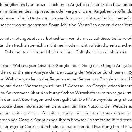
sch möglich und zumutbar - auch ohne Angabe solcher Daten bzw. unte
 im Rahmen des Impressums oder vergleichbarer Angaben veröffentlic
dressen durch Dritte zur Übersendung von nicht ausdrücklich angeforde
rsender von so genannten Spam-Mails bei Verstößen gegen dieses Verb
 des Internetangebotes zu betrachten, von dem aus auf diese Seite verw
enden Rechtslage nicht, nicht mehr oder nicht vollständig entsprechen 
Dokumentes in ihrem Inhalt und ihrer Gültigkeit davon unberührt.
 einen Webanalysedienst der Google Inc. ("Google"). Google Analytic
den und die eine Analyse der Benutzung der Website durch Sie ermö
ser Website werden in der Regel an einen Server von Google in den U
ung auf dieser Webseite, wird Ihre IP-Adresse von Google jedoch inner
des Abkommens über den Europäischen Wirtschaftsraum zuvor gekürzt. N
n den USA übertragen und dort gekürzt. Die IP-Anonymisierung ist auf
 Google diese Informationen benutzen, um Ihre Nutzung der Website a
und um weitere mit der Websitenutzung und der Internetnutzung ver
ahmen von Google Analytics von Ihrem Browser übermittelte IP-Adresse
herung der Cookies durch eine entsprechende Einstellung Ihrer Brows