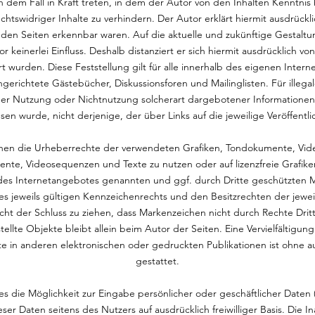
in dem Fall in Kraft treten, in dem der Autor von den Inhalten Kenntni
chtswidriger Inhalte zu verhindern. Der Autor erklärt hiermit ausdrückl
kenden Seiten erkennbar waren. Auf die aktuelle und zukünftige Gestaltu
 keinerlei Einfluss. Deshalb distanziert er sich hiermit ausdrücklich von
t wurden. Diese Feststellung gilt für alle innerhalb des eigenen Inte
erichtete Gästebücher, Diskussionsforen und Mailinglisten. Für illegal
er Nutzung oder Nichtnutzung solcherart dargebotener Informationen e
sen wurde, nicht derjenige, der über Links auf die jeweilige Veröffentli
ationen die Urheberrechte der verwendeten Grafiken, Tondokumente, V
umente, Videosequenzen und Texte zu nutzen oder auf lizenzfreie Graf
b des Internetangebotes genannten und ggf. durch Dritte geschützten
jeweils gültigen Kennzeichenrechts und den Besitzrechten der jewei
ht der Schluss zu ziehen, dass Markenzeichen nicht durch Rechte Dritt
stellte Objekte bleibt allein beim Autor der Seiten. Eine Vervielfältig
in anderen elektronischen oder gedruckten Publikationen ist ohne a
gestattet.
s die Möglichkeit zur Eingabe persönlicher oder geschäftlicher Daten
eser Daten seitens des Nutzers auf ausdrücklich freiwilliger Basis. Di